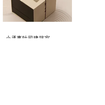
小丞事吐司建築室
/
秋思鄉・秋司香 中秋禮盒設計
ART DIRECTOR
​張擎宇 Cing-Yu ,Chang
DESIGNER
張擎宇 Cing-Yu, Chang
PM
楊雅婷 Ya-Ting, Yang
PHOTOGRAPHER
​Han Chen